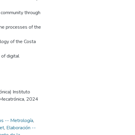
y community through
the processes of the
logy of the Costa
of digital
nica) Instituto
 Mecatrónica, 2024
os -- Metrología
,
et
,
Elaboración --