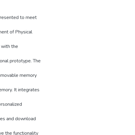
 presented to meet
ent of Physical
 with the
tional prototype. The
 removable memory
mory. It integrates
ersonalized
eries and download
e the functionality