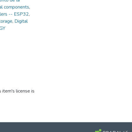
nto de la
tal components
,
llers -- ESP32
,
torage
,
Digital
OGY
item's license is