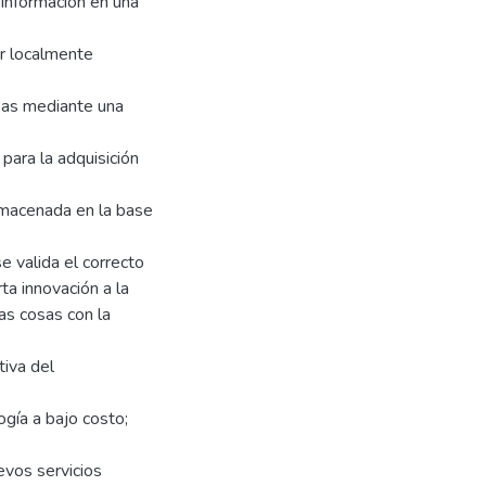
a información en una
r localmente
sas mediante una
 para la adquisición
lmacenada en la base
 valida el correcto
ta innovación a la
as cosas con la
iva del
ogía a bajo costo;
evos servicios