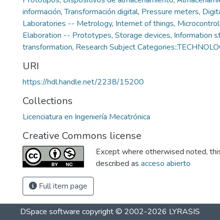
Prototipos
,
Dispositivos de almacenamiento
,
Almacenamie
información
,
Transformación digital
,
Pressure meters
,
Digi
Laboratories -- Metrology
,
Internet of things
,
Microcontro
Elaboration -- Prototypes
,
Storage devices
,
Information s
transformation
,
Research Subject Categories::TECHNOL
URI
https://hdl.handle.net/2238/15200
Collections
Licenciatura en Ingeniería Mecatrónica
Creative Commons license
Except where otherwised noted, this 
described as
acceso abierto
Full item page
DSpace software
copyright © 2002-2026
LYRASIS