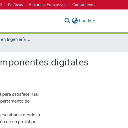
C?
Políticas
Recursos Educativos
Contáctenos
Log In
Licenciatura en Ingeniería Mecatrónica
omponentes digitales
 para satisfacer las
epartamento de
oceso abarca desde la
ión de un prototipo