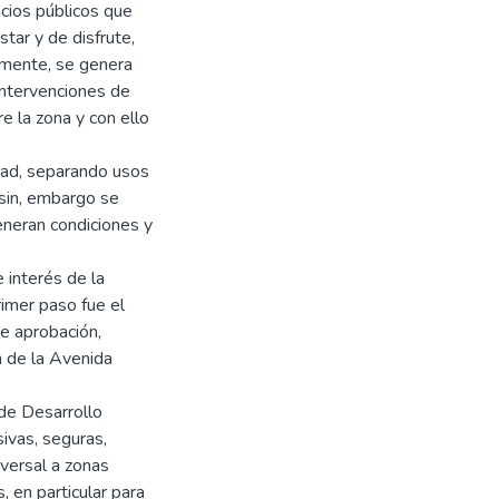
acios públicos que
tar y de disfrute,
lamente, se genera
intervenciones de
e la zona y con ello
dad, separando usos
 sin, embargo se
eneran condiciones y
 interés de la
rimer paso fue el
de aprobación,
n de la Avenida
de Desarrollo
ivas, seguras,
iversal a zonas
, en particular para