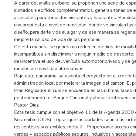
A partir del análisis urbano; se proponen una serie de esp
sumados a edificios complementarios, generan zonas de es
accesibles para todos los visitantes y habitantes. Parale
una propuesta a nivel de movilidad, donde se vinculan las 
diseño, para darle vida al lugar y de esa manera se regener
mejore la calidad de vida de las personas.
De esta manera, se genera un orden en medios de movili
incompatibles sin discriminar a ningún medio de trasporte;
desincentiva el uso del vehículo automotor privado y se g
medios de movilidad alternativos.
Bajo este panorama, se asienta el proyecto en el creciente
administración local por mejorar la imagen del cantón. El p
Plan Regulador el cual se encuentra en las últimas fases 
posteriormente el Parque Cantonal y ahora, la intervenció
Pastor Díaz.
Esta tesis cumple con el objetivo 11 de la Agenda 2030 
Sostenible (ODS): Lograr que las ciudades sean más inclus
resilientes y sostenibles, meta 7: “Proporcionar acceso un
verdes y espacios públicos seguros, inclusivos y accesibles