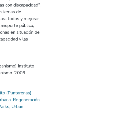
as con discapacidad”.
sistemas de
para todos y mejorar
transporte público,
onas en situación de
capacidad y las
banismo) Instituto
anismo. 2009.
ito (Puntarenas)
,
urbana
,
Regeneración
Parks
,
Urban