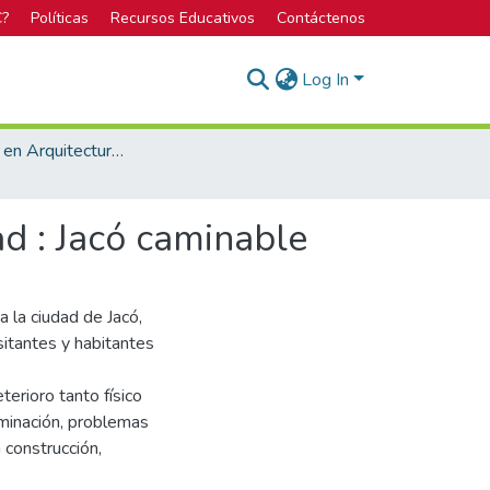
C?
Políticas
Recursos Educativos
Contáctenos
Log In
Licenciatura en Arquitectura y Urbanismo
d : Jacó caminable
a la ciudad de Jacó,
isitantes y habitantes
terioro tanto físico
minación, problemas
 construcción,