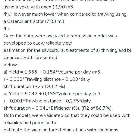
using a yoke with oxen ( 1,90 m3
/h). However much lower when compared to trawling using
a Caterpillar tractor (7,83 m3
/h).
Once the data were analyzed, a regression model was
developed to allow reliable yield
estimation for the silvicultural treatments of a) thinning and b)
clear cut. Both, presented
below:
a) Yield = 1,633 + 0,154*Volume per day (m3
) - 0,002*Trawling distance - 0,109*daily
shift duration, (R2 of 93,2 %.)
b) Yield = 5,042 + 0,199*Volume per day (m3
) – 0,001*Trawling distance – 0,275*daily
shift duration – 0,041*Efficiency (%), (R2 of 86,7%).
Both models were validated so that they could be used with
reliability and precision to
estimate the yielding forest plantations with conditions