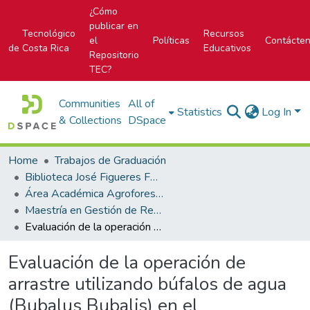
¿Cómo
publicar en
Tecnológico
Recursos
el
Políticas
Contácte
de Costa Rica
Educativos
Repositorio
TEC?
Communities
All of
Statistics
Log In
& Collections
DSpace
Home
Trabajos de Graduación
Biblioteca José Figueres Ferrer
Área Académica Agroforestal
Maestría en Gestión de Recursos Naturales y Tecnologías de Producción
Evaluación de la operación de arrastre utilizando búfalos de agua (Bubalus Bubalis) en el aprovechamiento de plantaciones forestales, Limón, Costa Rica.
Evaluación de la operación de
arrastre utilizando búfalos de agua
(Bubalus Bubalis) en el