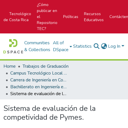
¿Cómo
publicar en
Tecnológico
Recursos
el
Políticas
Contácte
de Costa Rica
Educativos
Repositorio
TEC?
Communities
All of
Statistics
Log In
& Collections
DSpace
Home
Trabajos de Graduación
Campus Tecnológico Local San Carlos
Carrera de Ingeniería en Computación
Bachillerato en Ingeniería en Computación
Sistema de evaluación de la competividad de Pymes.
Sistema de evaluación de la
competividad de Pymes.