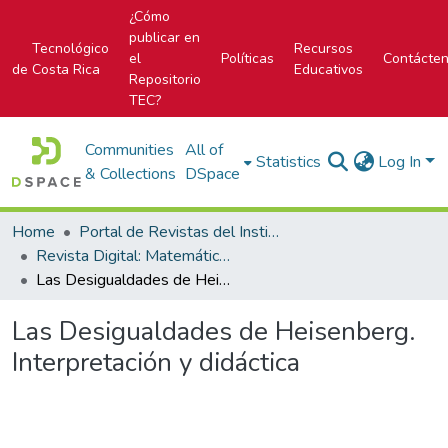
¿Cómo
publicar en
Tecnológico
Recursos
el
Políticas
Contácte
de Costa Rica
Educativos
Repositorio
TEC?
Communities
All of
Statistics
Log In
& Collections
DSpace
Home
Portal de Revistas del Instituto Tecnológico de Costa Rica
Revista Digital: Matemática, Educación e Internet
Las Desigualdades de Heisenberg. Interpretación y didáctica
Las Desigualdades de Heisenberg.
Interpretación y didáctica