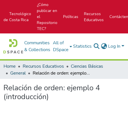
¿Cómo
publicar en
Tecnológico
Recursos
el
Políticas
Contácte
de Costa Rica
Educativos
Repositorio
TEC?
Communities
All of
Statistics
Log In
& Collections
DSpace
Home
Recursos Educativos
Ciencias Básicas
General
Relación de orden: ejemplo 4 (introducción)
Relación de orden: ejemplo 4
(introducción)