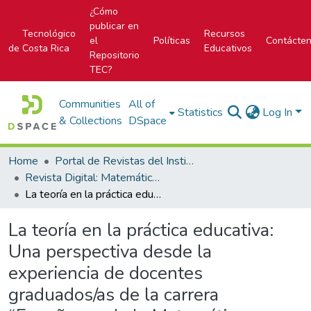
¿Cómo
publicar en
Tecnológico
Recursos
el
Políticas
Contácte
de Costa Rica
Educativos
Repositorio
TEC?
Communities
All of
Statistics
Log In
& Collections
DSpace
Home
Portal de Revistas del Instituto Tecnológico de Costa Rica
Revista Digital: Matemática, Educación e Internet
La teoría en la práctica educativa: Una perspectiva desde la experiencia de docentes graduados/as de la carrera “Enseñanza de la Matemática asistida por computadora”
La teoría en la práctica educativa:
Una perspectiva desde la
experiencia de docentes
graduados/as de la carrera