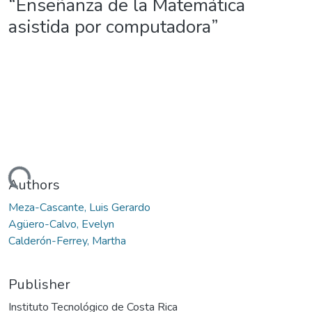
“Enseñanza de la Matemática
asistida por computadora”
Loading...
Authors
Meza-Cascante, Luis Gerardo
Agüero-Calvo, Evelyn
Calderón-Ferrey, Martha
Publisher
Instituto Tecnológico de Costa Rica