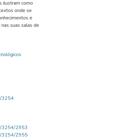
s ilustram como
textos onde se
onhecimentos e
 nas suas salas de
cnológicos
ew/3254
iew/3254/2953
iew/3254/2955