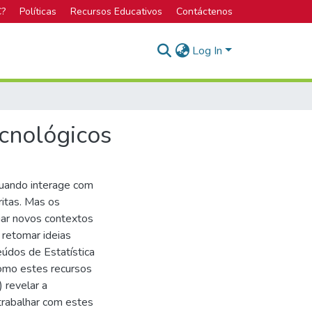
C?
Políticas
Recursos Educativos
Contáctenos
Log In
cnológicos
quando interage com
ritas. Mas os
iar novos contextos
 retomar ideias
údos de Estatística
como estes recursos
 revelar a
trabalhar com estes