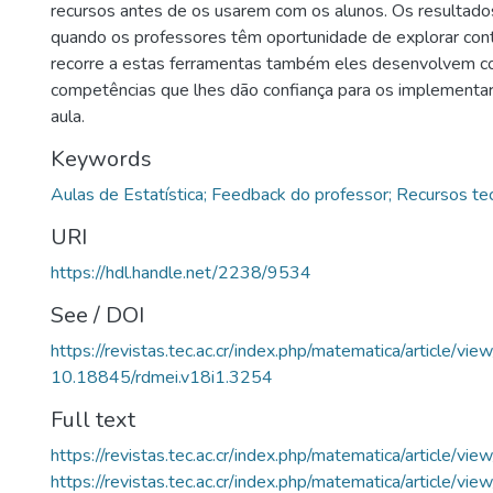
recursos antes de os usarem com os alunos. Os resultado
quando os professores têm oportunidade de explorar con
recorre a estas ferramentas também eles desenvolvem c
competências que lhes dão confiança para os implementar
aula.
Keywords
Aulas de Estatística; Feedback do professor; Recursos te
URI
https://hdl.handle.net/2238/9534
See / DOI
https://revistas.tec.ac.cr/index.php/matematica/article/vi
10.18845/rdmei.v18i1.3254
Full text
https://revistas.tec.ac.cr/index.php/matematica/article/v
https://revistas.tec.ac.cr/index.php/matematica/article/v