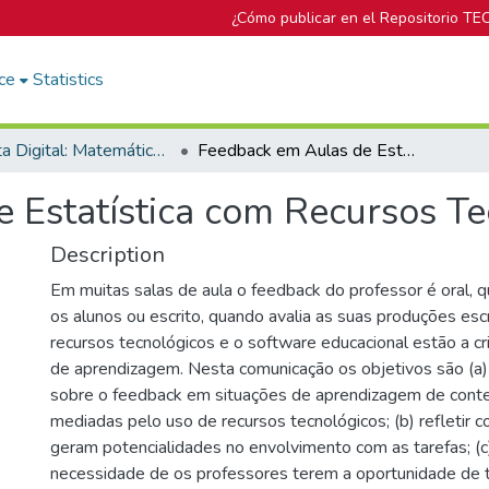
¿Cómo publicar en el Repositorio TE
ce
Statistics
Revista Digital: Matemática, Educación e Internet
Feedback em Aulas de Estatística com Recursos Tecnológicos
 Estatística com Recursos Te
Description
Em muitas salas de aula o feedback do professor é oral, 
os alunos ou escrito, quando avalia as suas produções esc
recursos tecnológicos e o software educacional estão a cr
de aprendizagem. Nesta comunicação os objetivos são (a)
sobre o feedback em situações de aprendizagem de conte
mediadas pelo uso de recursos tecnológicos; (b) refletir 
geram potencialidades no envolvimento com as tarefas; (c)
necessidade de os professores terem a oportunidade de 