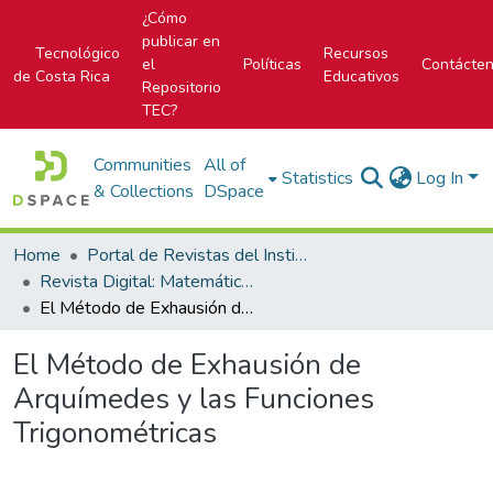
¿Cómo
publicar en
Tecnológico
Recursos
el
Políticas
Contácte
de Costa Rica
Educativos
Repositorio
TEC?
Communities
All of
Statistics
Log In
& Collections
DSpace
Home
Portal de Revistas del Instituto Tecnológico de Costa Rica
Revista Digital: Matemática, Educación e Internet
El Método de Exhausión de Arquímedes y las Funciones Trigonométricas
El Método de Exhausión de
Arquímedes y las Funciones
Trigonométricas