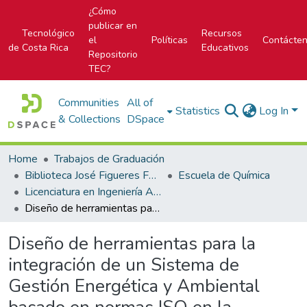
¿Cómo
publicar en
Tecnológico
Recursos
el
Políticas
Contácte
de Costa Rica
Educativos
Repositorio
TEC?
Communities
All of
Statistics
Log In
& Collections
DSpace
Home
Trabajos de Graduación
Biblioteca José Figueres Ferrer
Escuela de Química
Licenciatura en Ingeniería Ambiental
Diseño de herramientas para la integración de un Sistema de Gestión Energética y Ambiental basado en normas ISO en la empresa Mabe Costa Rica
Diseño de herramientas para la
integración de un Sistema de
Gestión Energética y Ambiental