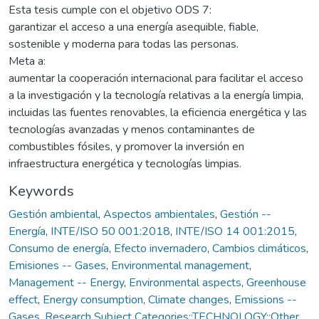
Esta tesis cumple con el objetivo ODS 7:
garantizar el acceso a una energía asequible, fiable,
sostenible y moderna para todas las personas.
Meta a:
aumentar la cooperación internacional para facilitar el acceso
a la investigación y la tecnología relativas a la energía limpia,
incluidas las fuentes renovables, la eficiencia energética y las
tecnologías avanzadas y menos contaminantes de
combustibles fósiles, y promover la inversión en
infraestructura energética y tecnologías limpias.
Keywords
Gestión ambiental
,
Aspectos ambientales
,
Gestión --
Energía
,
INTE/ISO 50 001:2018
,
INTE/ISO 14 001:2015
,
Consumo de energía
,
Efecto invernadero
,
Cambios climáticos
,
Emisiones -- Gases
,
Environmental management
,
Management -- Energy
,
Environmental aspects
,
Greenhouse
effect
,
Energy consumption
,
Climate changes
,
Emissions --
Gases
,
Research Subject Categories::TECHNOLOGY::Other