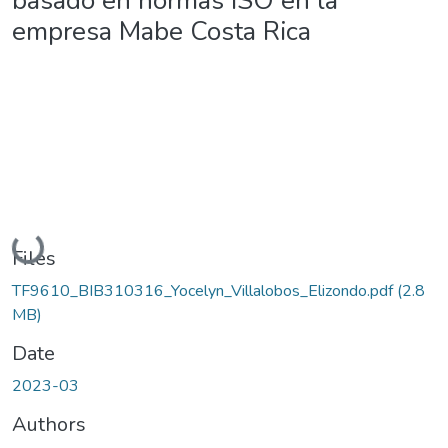
basado en normas ISO en la
empresa Mabe Costa Rica
Loading...
Files
TF9610_BIB310316_Yocelyn_Villalobos_Elizondo.pdf
(2.8
MB)
Date
2023-03
Authors