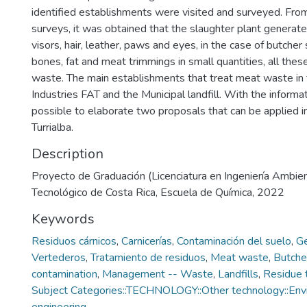
identified establishments were visited and surveyed. Fro
surveys, it was obtained that the slaughter plant generate
visors, hair, leather, paws and eyes, in the case of butche
bones, fat and meat trimmings in small quantities, all thes
waste. The main establishments that treat meat waste in 
Industries FAT and the Municipal landfill. With the informat
possible to elaborate two proposals that can be applied in
Turrialba.
Description
Proyecto de Graduación (Licenciatura en Ingeniería Ambient
Tecnológico de Costa Rica, Escuela de Química, 2022
Keywords
Residuos cárnicos
,
Carnicerías
,
Contaminación del suelo
,
Ge
Vertederos
,
Tratamiento de residuos
,
Meat waste
,
Butche
contamination
,
Management -- Waste
,
Landfills
,
Residue 
Subject Categories::TECHNOLOGY::Other technology::Env