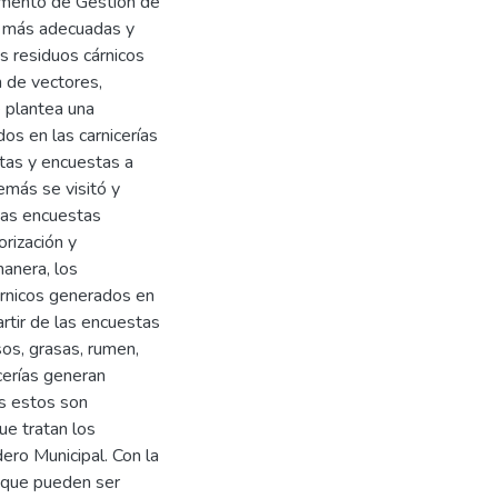
tamento de Gestión de
s más adecuadas y
s residuos cárnicos
 de vectores,
e plantea una
os en las carnicerías
itas y encuestas a
emás se visitó y
Las encuestas
orización y
manera, los
árnicos generados en
artir de las encuestas
os, grasas, rumen,
icerías generan
os estos son
ue tratan los
ero Municipal. Con la
s que pueden ser