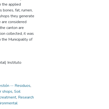
m the applied
s bones, fat, rumen,
r shops they generate
e are considered
the canton are
ion collected, it was
 the Municipality of
al) Instituto
stión -- Residuos
,
r shops
,
Soil
treatment
,
Research
ironmental