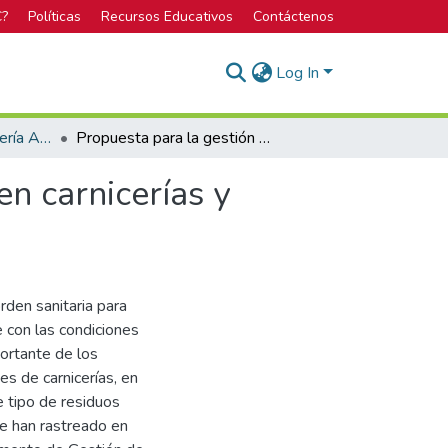
C?
Políticas
Recursos Educativos
Contáctenos
Log In
Licenciatura en Ingeniería Ambiental
Propuesta para la gestión de los residuos cárnicos en carnicerías y supermercados del cantón de Turrialba
en carnicerías y
rden sanitaria para
e con las condiciones
portante de los
s de carnicerías, en
e tipo de residuos
e han rastreado en