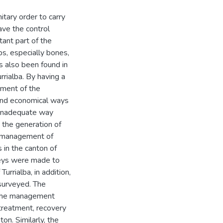
nitary order to carry
ave the control
tant part of the
ps, especially bones,
s also been found in
rrialba. By having a
ement of the
 and economical ways
 inadequate way
d the generation of
he management of
in the canton of
rveys were made to
rrialba, in addition,
 surveyed. The
t the management
treatment, recovery
ton. Similarly, the