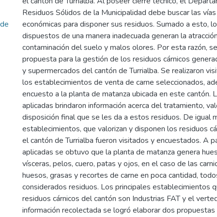
el cantón de Turrialba. Al poseer cierre técnico, el Depar
Residuos Sólidos de la Municipalidad debe buscar las vía
nde
económicas para disponer sus residuos. Sumado a esto, lo
dispuestos de una manera inadecuada generan la atracción
contaminación del suelo y malos olores. Por esta razón, s
propuesta para la gestión de los residuos cárnicos generad
y supermercados del cantón de Turrialba. Se realizaron vis
los establecimientos de venta de carne seleccionados, ad
encuesto a la planta de matanza ubicada en este cantón. 
aplicadas brindaron información acerca del tratamiento, val
disposición final que se les da a estos residuos. De igual 
establecimientos, que valorizan y disponen los residuos c
el cantón de Turrialba fueron visitados y encuestados. A p
aplicadas se obtuvo que la planta de matanza genera hues
vísceras, pelos, cuero, patas y ojos, en el caso de las carn
huesos, grasas y recortes de carne en poca cantidad, tod
considerados residuos. Los principales establecimientos q
residuos cárnicos del cantón son Industrias FAT y el verted
información recolectada se logró elaborar dos propuesta