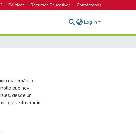
C?
Políticas
Recursos Educativos
Contáctenos
Log In
rmino matemático
arrollo que hoy
rales, desde un
ico, y se ilustrarán
o