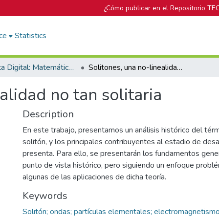
¿Cómo publicar en el Repositorio TE
ce
Statistics
Revista Digital: Matemática, Educación e Internet
Solitones, una no-linealidad no tan solitaria
alidad no tan solitaria
Description
En este trabajo, presentamos un análisis histórico del té
solitón, y los principales contribuyentes al estadio de des
presenta. Para ello, se presentarán los fundamentos gene
punto de vista histórico, pero siguiendo un enfoque problém
algunas de las aplicaciones de dicha teoría.
Keywords
Solitón; ondas; partículas elementales; electromagnetism