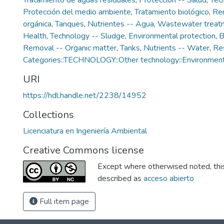
Tratamiento de aguas residuales
,
Protección -- Salud
,
Tec
Protección del medio ambiente
,
Tratamiento biológico
,
Rem
orgánica
,
Tanques
,
Nutrientes -- Agua
,
Wastewater treat
Health
,
Technology -- Sludge
,
Environmental protection
,
B
Removal -- Organic matter
,
Tanks
,
Nutrients -- Water
,
Re
Categories::TECHNOLOGY::Other technology::Environment
URI
https://hdl.handle.net/2238/14952
Collections
Licenciatura en Ingeniería Ambiental
Creative Commons license
Except where otherwised noted, this 
described as
acceso abierto
Full item page