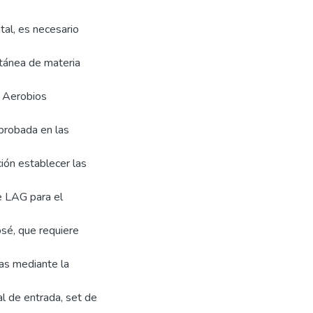
tal, es necesario
ltánea de materia
s Aerobios
probada en las
ción establecer las
e LAG para el
osé, que requiere
as mediante la
l de entrada, set de