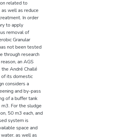
ion related to
 as well as reduce
reatment. In order
ry to apply
ous removal of
erobic Granular
has not been tested
ble through research
is reason, an AGS
 the André Challé
 of its domestic
n considers a
reening and by-pass
ng of a buffer tank
 m3. For the sludge
tion, 50 m3 each, and
osed system is
vailable space and
 water, as well as