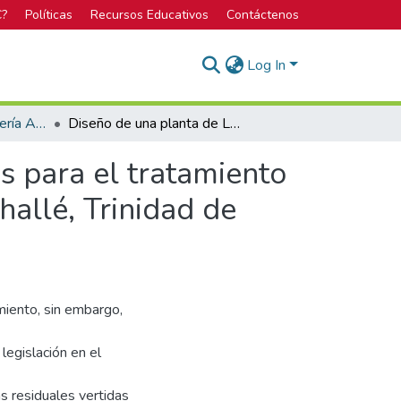
C?
Políticas
Recursos Educativos
Contáctenos
Log In
Licenciatura en Ingeniería Ambiental
Diseño de una planta de Lodos Aerobios Granulares para el tratamiento de las aguas residuales de la urbanización André Challé, Trinidad de Moravia, Costa Rica
s para el tratamiento
hallé, Trinidad de
miento, sin embargo,
legislación en el
as residuales vertidas