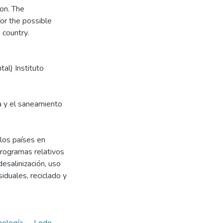
ion. The
for the possible
 country.
al) Instituto
ua y el saneamiento
 los países en
programas relativos
esalinización, uso
iduales, reciclado y