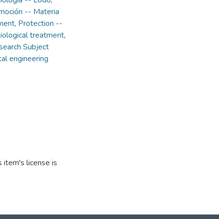
nología -- Lodo
,
oción -- Materia
ment
,
Protection --
iological treatment
,
search Subject
al engineering
item's license is