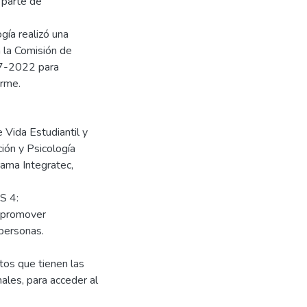
 parte de
gía realizó una
 la Comisión de
17-2022 para
orme.
e Vida Estudiantil y
ión y Psicología
rama Integratec,
S 4:
y promover
personas.
os que tienen las
ales, para acceder al