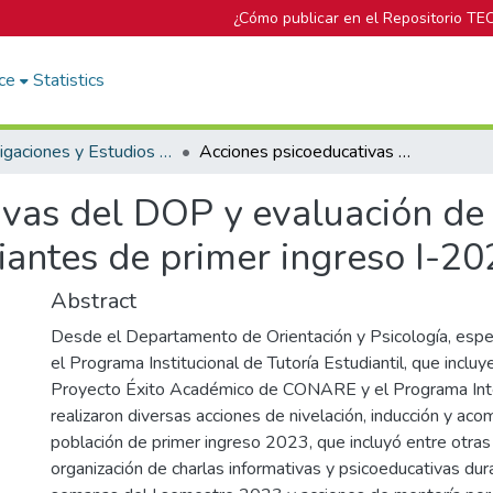
¿Cómo publicar en el Repositorio TE
ce
Statistics
Investigaciones y Estudios del DOP
Acciones psicoeducativas del DOP y evaluación de acciones de Nivelación para estudiantes de primer ingreso I-2023
ivas del DOP y evaluación de
iantes de primer ingreso I-2
Abstract
Desde el Departamento de Orientación y Psicología, esp
el Programa Institucional de Tutoría Estudiantil, que incluy
Proyecto Éxito Académico de CONARE y el Programa Int
realizaron diversas acciones de nivelación, inducción y a
población de primer ingreso 2023, que incluyó entre otras 
organización de charlas informativas y psicoeducativas dur