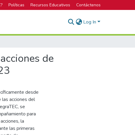
C?
Políticas
Recursos Educativos
Contáctenos
Log In
 acciones de
023
ecíficamente desde
e las acciones del
egraTEC, se
compañamiento para
acciones, la
ante las primeras