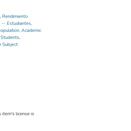
,
Rendimiento
n -- Estudiantes
,
opulation
,
Academic
- Students
,
 Subject
n
item's license is