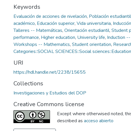
Keywords
Evaluación de acciones de nivelación
,
Población estudiantil
académico
,
Educación superior
,
Vida universitaria
,
Inducció
Talleres -- Matemáticas
,
Orientación estudiantil
,
Student p
performance
,
Higher education
,
University life
,
Induction -
Workshops -- Mathematics
,
Student orientation
,
Research
Categories::SOCIAL SCIENCES::Social sciences::Educatio
URI
https://hdl.handle.net/2238/15655
Collections
Investigaciones y Estudios del DOP
Creative Commons license
Except where otherwised noted, this 
described as
acceso abierto