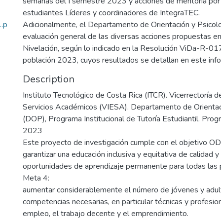
semanas del I semestre 2023 y acciones de mentoría por
estudiantes Líderes y coordinadores de IntegraTEC.
.p
Adicionalmente, el Departamento de Orientación y Psicolo
evaluación general de las diversas acciones propuestas en
Nivelación, según lo indicado en la Resolución ViDa-R-0
población 2023, cuyos resultados se detallan en este inf
Description
Instituto Tecnológico de Costa Rica (ITCR). Vicerrectoría d
Servicios Académicos (VIESA). Departamento de Orientac
(DOP), Programa Institucional de Tutoría Estudiantil. Prog
2023
Este proyecto de investigación cumple con el objetivo OD
garantizar una educación inclusiva y equitativa de calidad 
oportunidades de aprendizaje permanente para todas las 
Meta 4:
aumentar considerablemente el número de jóvenes y adult
competencias necesarias, en particular técnicas y profesion
empleo, el trabajo decente y el emprendimiento.