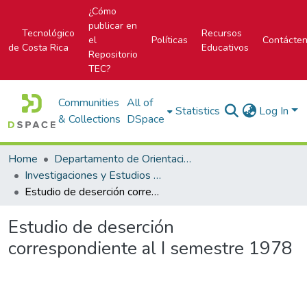
¿Cómo
publicar en
Tecnológico
Recursos
el
Políticas
Contácte
de Costa Rica
Educativos
Repositorio
TEC?
Communities
All of
Statistics
Log In
& Collections
DSpace
Home
Departamento de Orientación y Psicología
Investigaciones y Estudios del DOP
Estudio de deserción correspondiente al I semestre 1978
Estudio de deserción
correspondiente al I semestre 1978