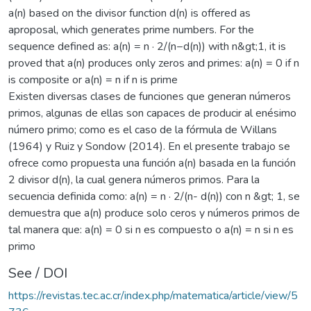
a(n) based on the divisor function d(n) is offered as
aproposal, which generates prime numbers. For the
sequence defined as: a(n) = n · 2/(n−d(n)) with n&gt;1, it is
proved that a(n) produces only zeros and primes: a(n) = 0 if n
is composite or a(n) = n if n is prime
Existen diversas clases de funciones que generan números
primos, algunas de ellas son capaces de producir al enésimo
número primo; como es el caso de la fórmula de Willans
(1964) y Ruiz y Sondow (2014). En el presente trabajo se
ofrece como propuesta una función a(n) basada en la función
2 divisor d(n), la cual genera números primos. Para la
secuencia definida como: a(n) = n · 2/(n- d(n)) con n &gt; 1, se
demuestra que a(n) produce solo ceros y números primos de
tal manera que: a(n) = 0 si n es compuesto o a(n) = n si n es
primo
See / DOI
https://revistas.tec.ac.cr/index.php/matematica/article/view/5