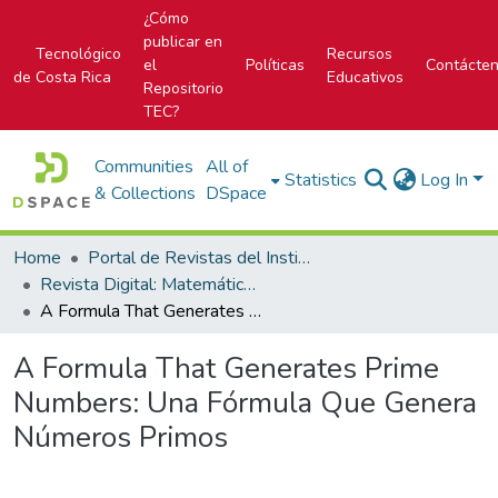
¿Cómo
publicar en
Tecnológico
Recursos
el
Políticas
Contácte
de Costa Rica
Educativos
Repositorio
TEC?
Communities
All of
Statistics
Log In
& Collections
DSpace
Home
Portal de Revistas del Instituto Tecnológico de Costa Rica
Revista Digital: Matemática, Educación e Internet
A Formula That Generates Prime Numbers: Una Fórmula Que Genera Números Primos
A Formula That Generates Prime
Numbers: Una Fórmula Que Genera
Números Primos