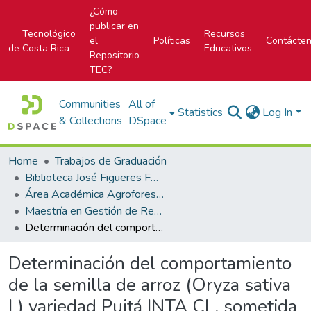
¿Cómo
publicar en
Tecnológico
Recursos
el
Políticas
Contácte
de Costa Rica
Educativos
Repositorio
TEC?
Communities
All of
Statistics
Log In
& Collections
DSpace
Home
Trabajos de Graduación
Biblioteca José Figueres Ferrer
Área Académica Agroforestal
Maestría en Gestión de Recursos Naturales y Tecnologías de Producción
Determinación del comportamiento de la semilla de arroz (Oryza sativa L) variedad Puitá INTA CL, sometida a diferentes estimulantes radiculares, Filadelfia, Guanacaste, Costa Rica.
Determinación del comportamiento
de la semilla de arroz (Oryza sativa
L) variedad Puitá INTA CL, sometida