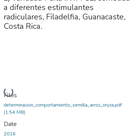
a diferentes estimulantes
radiculares, Filadelfia, Guanacaste,
Costa Rica.
Loading...
Files
determinacion_comportamiento_semilla_arroz_oryza.pdf
(1.54 MB)
Date
2016