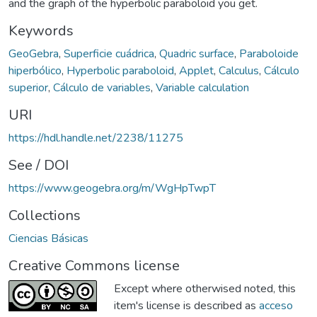
and the graph of the hyperbolic paraboloid you get.
Keywords
GeoGebra
,
Superficie cuádrica
,
Quadric surface
,
Paraboloide
hiperbólico
,
Hyperbolic paraboloid
,
Applet
,
Calculus
,
Cálculo
superior
,
Cálculo de variables
,
Variable calculation
URI
https://hdl.handle.net/2238/11275
See / DOI
https://www.geogebra.org/m/WgHpTwpT
Collections
Ciencias Básicas
Creative Commons license
Except where otherwised noted, this
item's license is described as
acceso