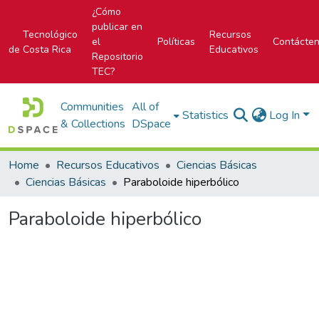
¿Cómo
publicar en
Tecnológico
Recursos
el
Políticas
Contácte
de Costa Rica
Educativos
Repositorio
TEC?
Communities
All of
Statistics
Log In
& Collections
DSpace
Home
Recursos Educativos
Ciencias Básicas
Ciencias Básicas
Paraboloide hiperbólico
Paraboloide hiperbólico