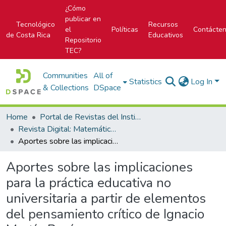
¿Cómo
publicar en
Tecnológico
Recursos
el
Políticas
Contácte
de Costa Rica
Educativos
Repositorio
TEC?
Communities
All of
Statistics
Log In
& Collections
DSpace
Home
Portal de Revistas del Instituto Tecnológico de Costa Rica
Revista Digital: Matemática, Educación e Internet
Aportes sobre las implicaciones para la práctica educativa no universitaria a partir de elementos del pensamiento crítico de Ignacio Martín Baró
Aportes sobre las implicaciones
para la práctica educativa no
universitaria a partir de elementos
del pensamiento crítico de Ignacio