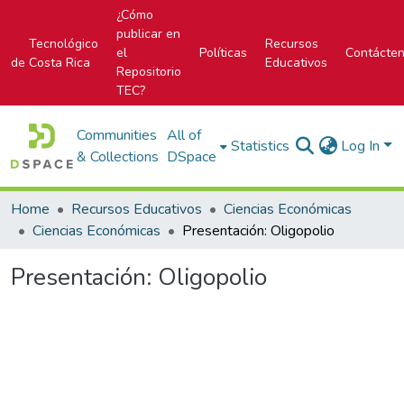
¿Cómo
publicar en
Tecnológico
Recursos
el
Políticas
Contácte
de Costa Rica
Educativos
Repositorio
TEC?
Communities
All of
Statistics
Log In
& Collections
DSpace
Home
Recursos Educativos
Ciencias Económicas
Ciencias Económicas
Presentación: Oligopolio
Presentación: Oligopolio