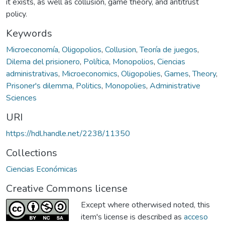
it exists, as well as collusion, game theory, and antitrust
policy.
Keywords
Microeconomía
,
Oligopolios
,
Collusion
,
Teoría de juegos
,
Dilema del prisionero
,
Política
,
Monopolios
,
Ciencias
administrativas
,
Microeconomics
,
Oligopolies
,
Games
,
Theory
,
Prisoner's dilemma
,
Politics
,
Monopolies
,
Administrative
Sciences
URI
https://hdl.handle.net/2238/11350
Collections
Ciencias Económicas
Creative Commons license
Except where otherwised noted, this
item's license is described as
acceso