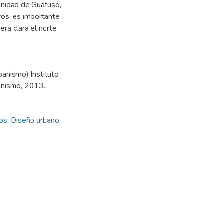
unidad de Guatuso,
vos, es importante
ra clara el norte
banismo) Instituto
anismo, 2013.
cos
,
Diseño urbano
,