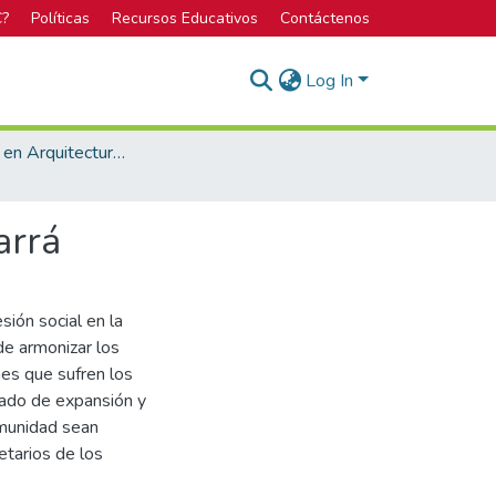
C?
Políticas
Recursos Educativos
Contáctenos
Log In
Licenciatura en Arquitectura y Urbanismo
arrá
sión social en la
de armonizar los
nes que sufren los
cuado de expansión y
omunidad sean
etarios de los