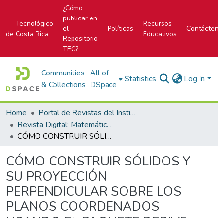
¿Cómo
publicar en
Tecnológico
Recursos
el
Políticas
Contácte
de Costa Rica
Educativos
Repositorio
TEC?
Communities
All of
Statistics
Log In
& Collections
DSpace
Home
Portal de Revistas del Instituto Tecnológico de Costa Rica
Revista Digital: Matemática, Educación e Internet
CÓMO CONSTRUIR SÓLIDOS Y SU PROYECCIÓN PERPENDICULAR SOBRE LOS PLANOS COORDENADOS USANDO EL PAQUETE DERIVE
CÓMO CONSTRUIR SÓLIDOS Y
SU PROYECCIÓN
PERPENDICULAR SOBRE LOS
PLANOS COORDENADOS