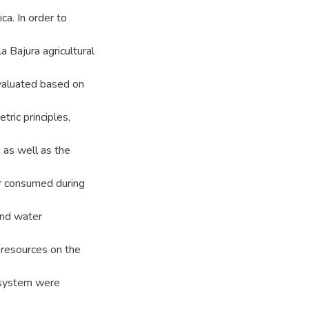
ica. In order to
 Bajura agricultural
valuated based on
ric principles,
 as well as the
er consumed during
 and water
 resources on the
n system were