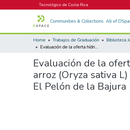
Tecnológico de Costa Rica
Communities & Collections
All of DSpa
Home
Trabajos de Graduación
Evaluación de la oferta hídrica dentro del esquema de producción de arroz (Oryza sativa L) para la época de invierno en la empresa agrícola El Pelón de la Bajura
Evaluación de la ofer
arroz (Oryza sativa L)
El Pelón de la Bajura