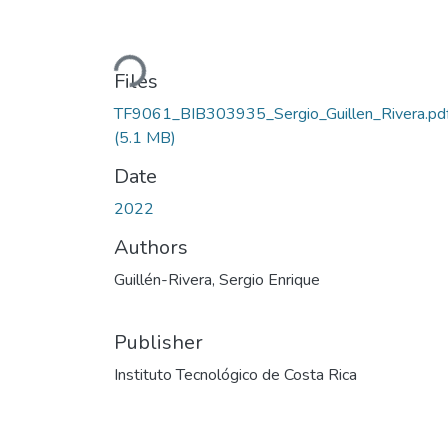
Loading...
Files
TF9061_BIB303935_Sergio_Guillen_Rivera.pd
(5.1 MB)
Date
2022
Authors
Guillén-Rivera, Sergio Enrique
Publisher
Instituto Tecnológico de Costa Rica