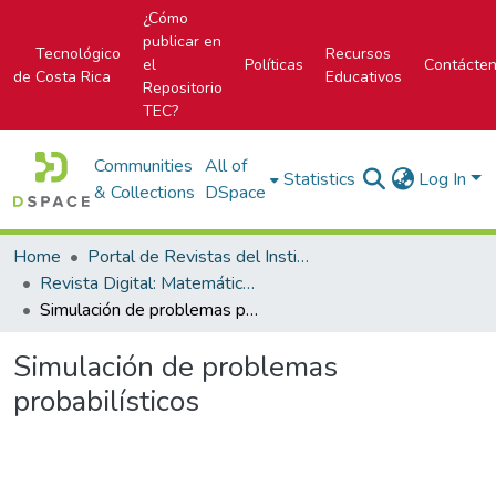
¿Cómo
publicar en
Tecnológico
Recursos
el
Políticas
Contácte
de Costa Rica
Educativos
Repositorio
TEC?
Communities
All of
Statistics
Log In
& Collections
DSpace
Home
Portal de Revistas del Instituto Tecnológico de Costa Rica
Revista Digital: Matemática, Educación e Internet
Simulación de problemas probabilísticos
Simulación de problemas
probabilísticos