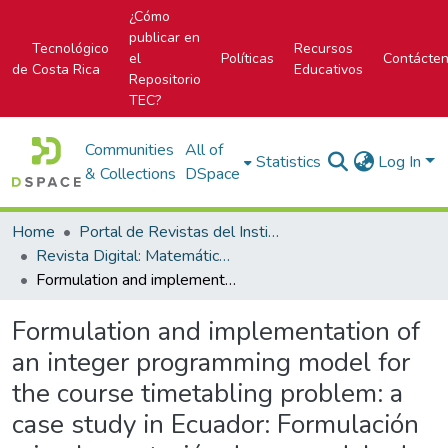
¿Cómo
publicar en
Tecnológico
Recursos
el
Políticas
Contácte
de Costa Rica
Educativos
Repositorio
TEC?
Communities
All of
Statistics
Log In
& Collections
DSpace
Home
Portal de Revistas del Instituto Tecnológico de Costa Rica
Revista Digital: Matemática, Educación e Internet
Formulation and implementation of an integer programming model for the course timetabling problem: a case study in Ecuador: Formulación e implementación de un modelo de programación entera para la creación de horarios de clases: un caso de estudio en Ecuador
Formulation and implementation of
an integer programming model for
the course timetabling problem: a
case study in Ecuador: Formulación