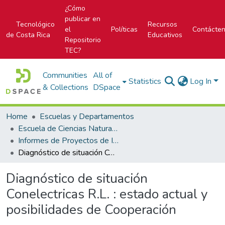
¿Cómo
publicar en
Tecnológico
Recursos
el
Políticas
Contácte
de Costa Rica
Educativos
Repositorio
TEC?
Communities
All of
Statistics
Log In
& Collections
DSpace
Home
Escuelas y Departamentos
Escuela de Ciencias Naturales y Exactas
Informes de Proyectos de Investigación
Diagnóstico de situación Conelectricas R.L. : estado actual y posibilidades de Cooperación
Diagnóstico de situación
Conelectricas R.L. : estado actual y
posibilidades de Cooperación