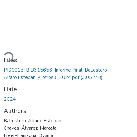
ading...
Files
PISC015_BIB315656_Informe_final_Ballestero-
Alfaro,Esteban_y_otros3_2024.pdf
(3.05 MB)
Date
2024
Authors
Ballestero-Alfaro, Esteban
Chaves-Álvarez, Marcela
Freer-Paniagua, Dylana