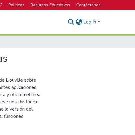
C?
Políticas
Recursos Educativos
Contáctenos
Log In
as
de Liouville sobre
ntes aplicaciones,
a y otra en el área
eve nota histórica
ne la versión del
s, funciones