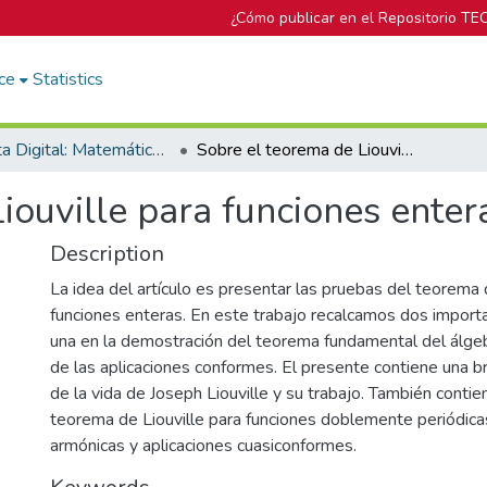
¿Cómo publicar en el Repositorio TE
ce
Statistics
Revista Digital: Matemática, Educación e Internet
Sobre el teorema de Liouville para funciones enteras
iouville para funciones enter
Description
La idea del artículo es presentar las pruebas del teorema 
funciones enteras. En este trabajo recalcamos dos importa
una en la demostración del teorema fundamental del álgebr
de las aplicaciones conformes. El presente contiene una br
de la vida de Joseph Liouville y su trabajo. También contie
teorema de Liouville para funciones doblemente periódica
armónicas y aplicaciones cuasiconformes.