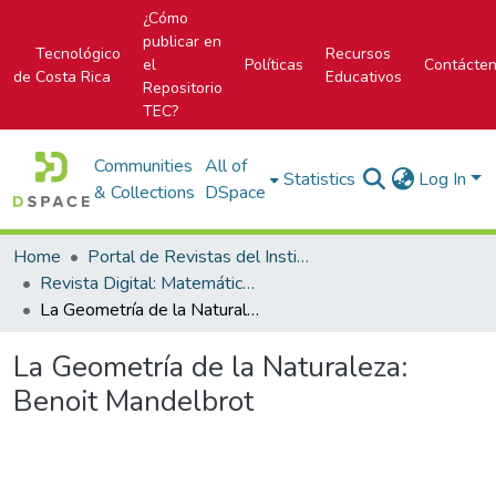
¿Cómo
publicar en
Tecnológico
Recursos
el
Políticas
Contácte
de Costa Rica
Educativos
Repositorio
TEC?
Communities
All of
Statistics
Log In
& Collections
DSpace
Home
Portal de Revistas del Instituto Tecnológico de Costa Rica
Revista Digital: Matemática, Educación e Internet
La Geometría de la Naturaleza: Benoit Mandelbrot
La Geometría de la Naturaleza:
Benoit Mandelbrot