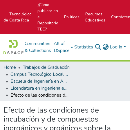
¿Cómo
publicar en
Tecnológico
Recursos
el
Políticas
Contácte
de Costa Rica
Educativos
Repositorio
TEC?
Communities
All of
Statistics
Log In
& Collections
DSpace
Home
Trabajos de Graduación
Campus Tecnológico Local San Carlos
Escuela de Ingeniería en Agronomía
Licenciatura en Ingeniería en Agronomía
Efecto de las condiciones de incubación y de compuestos inorgánicos y orgánicos sobre la esporulación de lesiones de Sigatoka Negra (Mycosphaerella fijiensis)
Efecto de las condiciones de
incubación y de compuestos
inorgánicos y orgánicos sobre la