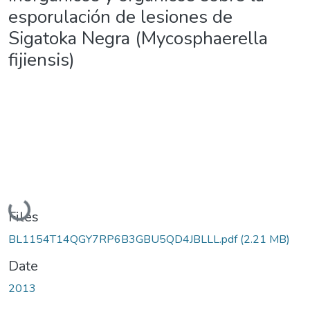
esporulación de lesiones de
Sigatoka Negra (Mycosphaerella
fijiensis)
Loading...
Files
BL1154T14QGY7RP6B3GBU5QD4JBLLL.pdf
(2.21 MB)
Date
2013