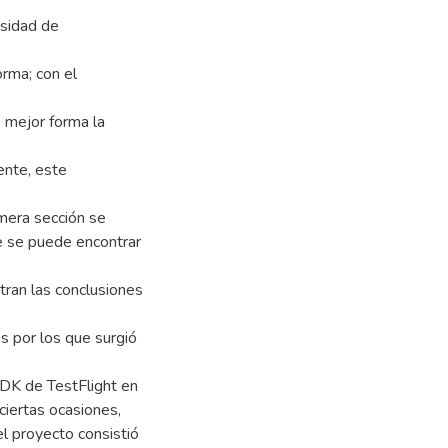
esidad de
orma; con el
 mejor forma la
ente, este
imera sección se
e se puede encontrar
tran las conclusiones
s por los que surgió
SDK de TestFlight en
ciertas ocasiones,
el proyecto consistió