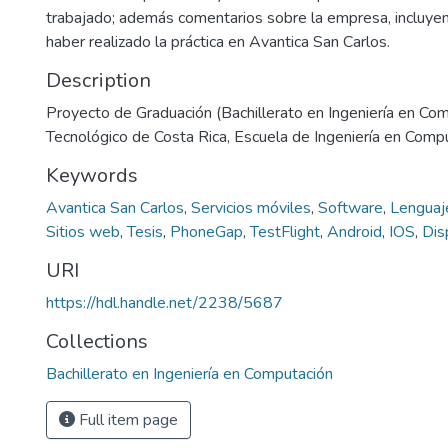
trabajado; además comentarios sobre la empresa, incluyen
haber realizado la práctica en Avantica San Carlos.
Description
Proyecto de Graduación (Bachillerato en Ingeniería en Com
Tecnológico de Costa Rica, Escuela de Ingeniería en Comp
Keywords
Avantica San Carlos
,
Servicios móviles
,
Software
,
Lenguaj
Sitios web
,
Tesis
,
PhoneGap
,
TestFlight
,
Android
,
IOS
,
Dis
URI
https://hdl.handle.net/2238/5687
Collections
Bachillerato en Ingeniería en Computación
Full item page