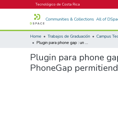
Tecnológico de Costa Rica
Communities & Collections
All of DSpa
Home
Trabajos de Graduación
Plugin para phone gap : un plugin para el ambiente de trabajo PhoneGap permitiendo utilizar el SDK de la plataforma TestFlight
Plugin para phone gap
PhoneGap permitiendo 