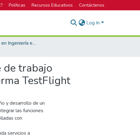
C?
Políticas
Recursos Educativos
Contáctenos
Log In
Bachillerato en Ingeniería en Computación
 de trabajo
orma TestFlight
eño y desarrollo de un
ntegrar las funciones
olladas con
da servicios a