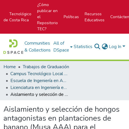
¿Cómo
publicar en
Tecnológico
Recursos
el
Políticas
Contácte
de Costa Rica
Educativos
Repositorio
TEC?
Communities
All of
Statistics
Log In
& Collections
DSpace
Home
Trabajos de Graduación
Campus Tecnológico Local San Carlos
Escuela de Ingeniería en Agronomía
Licenciatura en Ingeniería en Agronomía
Aislamiento y selección de hongos antagonistas en plantaciones de banano (Musa AAA) para el combate biológico de la Sigatoka Negra.
Aislamiento y selección de hongos
antagonistas en plantaciones de
banano (Musa AAA) para el