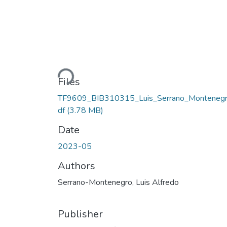
Loading...
Files
TF9609_BIB310315_Luis_Serrano_Montenegr
df
(3.78 MB)
Date
2023-05
Authors
Serrano-Montenegro, Luis Alfredo
Publisher