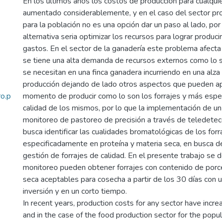
En los últimos años los costos de producción para cualqui
aumentado considerablemente, y en el caso del sector pr
para la población no es una opción dar un paso al lado, por 
alternativa seria optimizar los recursos para lograr producir
gastos. En el sector de la ganadería este problema afect
se tiene una alta demanda de recursos externos como lo 
se necesitan en una finca ganadera incurriendo en una alza
producción dejando de lado otros aspectos que pueden ap
o.p
momento de producir como lo son los forrajes y más espe
calidad de los mismos, por lo que la implementación de u
monitoreo de pastoreo de precisión a través de teledetec
busca identificar las cualidades bromatológicas de los forr
especificadamente en proteína y materia seca, en busca d
gestión de forrajes de calidad. En el presente trabajo se 
monitoreo pueden obtener forrajes con contenido de porc
seca aceptables para cosecha a partir de los 30 días con
inversión y en un corto tiempo.
In recent years, production costs for any sector have incre
and in the case of the food production sector for the populat