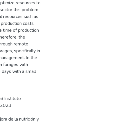
optimize resources to
 sector this problem
al resources such as
n production costs,
e time of production
herefore, the
through remote
rages, specifically in
e management. In the
n forages with
 days with a small
) Instituto
, 2023
ora de la nutrición y