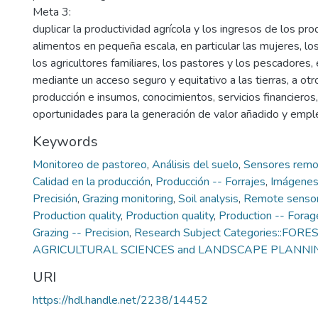
Meta 3:
duplicar la productividad agrícola y los ingresos de los pr
alimentos en pequeña escala, en particular las mujeres, lo
los agricultores familiares, los pastores y los pescadores,
mediante un acceso seguro y equitativo a las tierras, a ot
producción e insumos, conocimientos, servicios financiero
oportunidades para la generación de valor añadido y emple
Keywords
Monitoreo de pastoreo
,
Análisis del suelo
,
Sensores remo
Calidad en la producción
,
Producción -- Forrajes
,
Imágene
Precisión
,
Grazing monitoring
,
Soil analysis
,
Remote senso
Production quality
,
Production quality
,
Production -- Forag
Grazing -- Precision
,
Research Subject Categories::FORE
AGRICULTURAL SCIENCES and LANDSCAPE PLANNI
URI
https://hdl.handle.net/2238/14452