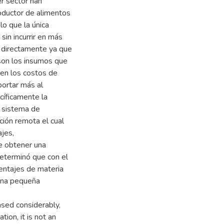
er sector han
oductor de alimentos
lo que la única
 sin incurrir en más
a directamente ya que
son los insumos que
 en los costos de
ortar más al
cíficamente la
n sistema de
ción remota el cual
ajes,
e obtener una
determinó que con el
entajes de materia
 una pequeña
ased considerably,
ion, it is not an