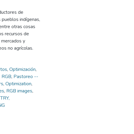
oductores de
s pueblos indígenas,
 entre otras cosas
ros recursos de
s, mercados y
os no agrícolas.
tos
,
Optimización
,
s RGB
,
Pastoreo --
rs
,
Optimization
,
es
,
RGB images
,
STRY,
NG