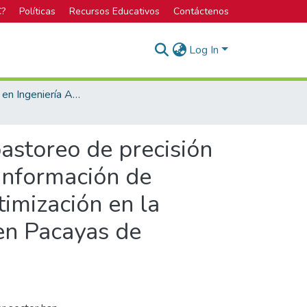
C?
Políticas
Recursos Educativos
Contáctenos
Log In
Licenciatura en Ingeniería Agrícola
astoreo de precisión
 información de
timización en la
 en Pacayas de