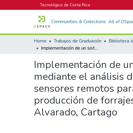
Tecnológico de Costa Rica
Communities & Collections
All of DSpa
Home
Trabajos de Graduación
Implementación de un sistema de monitoreo para pastoreo de precisión mediante el análisis de suelo y gestión a través de información de sensores remotos para la mejora en la calidad y optimización en la producción de forrajes en Finca La Granja ubicada en Pacayas de Alvarado, Cartago
Implementación de un
mediante el análisis 
sensores remotos para
producción de forraje
Alvarado, Cartago