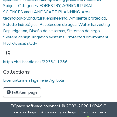
Subject Categories::FORESTRY, AGRICULTURAL
SCIENCES and LANDSCAPE PLANNING::Area
technology::Agricultural engineering
,
Ambiente protegido
,
Estudio hidrológico
,
Recolección de agua
,
Water harvesting
,
Drip irrigation
,
Diseño de sistemas
,
Sistemas de riego
,
System design
,
Irrigation systems
,
Protected environment
,
Hydrological study
URI
https://hdl.handle.net/2238/11286
Collections
Licenciatura en Ingeniería Agrícola
Full item page
DSpace software
copyright © 2002-2026
LYRASIS
Cookie settings
Accessibility settings
Send Feedback