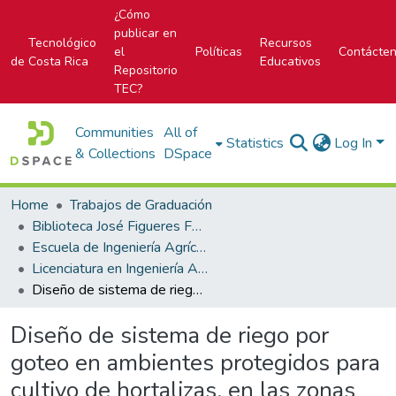
¿Cómo
publicar en
Tecnológico
Recursos
el
Políticas
Contácte
de Costa Rica
Educativos
Repositorio
TEC?
Communities
All of
Statistics
Log In
& Collections
DSpace
Home
Trabajos de Graduación
Biblioteca José Figueres Ferrer
Escuela de Ingeniería Agrícola
Licenciatura en Ingeniería Agrícola
Diseño de sistema de riego por goteo en ambientes protegidos para cultivo de hortalizas, en las zonas de Pacayas y Cipreses, Cartago
Diseño de sistema de riego por
goteo en ambientes protegidos para
cultivo de hortalizas, en las zonas