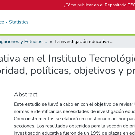
¿Cómo publicar en el Repositorio TE
ce
Statistics
Investigaciones y Estudios del DOP
La investigación educativa en el Instituto Tecnológico de Costa Rica: Una consulta sobre su prioridad, políticas, objetivos y problemas educativos a ser investigados
tiva en el Instituto Tecnológ
ridad, políticas, objetivos y
Abstract
Este estudio se llevó a cabo en con el objetivo de revisar l
normas e identificar las necesidades de investigación educ
Como instrumentos se elaboró un cuestionario ad-hoc para
secciones. Los resultados obtenidos para la sección de pri
investigación educativa fueron de un 19% de plazas en e