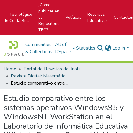
¿Cómo
publicar en
Tecnológico
Recursos
el
Políticas
Contácte
de Costa Rica
Educativos
Repositorio
TEC?
Communities
All of
Statistics
Log In
& Collections
DSpace
Home
Portal de Revistas del Instituto Tecnológico de Costa Rica
Revista Digital: Matemática, Educación e Internet
Estudio comparativo entre los sistemas operativos Windows95 y WindowsNT WorkStation en el Laboratorio de Informática Educativa XXI de la Escuela Dante Alighieri
Estudio comparativo entre los
sistemas operativos Windows95 y
WindowsNT WorkStation en el
Laboratorio de Informática Educativa