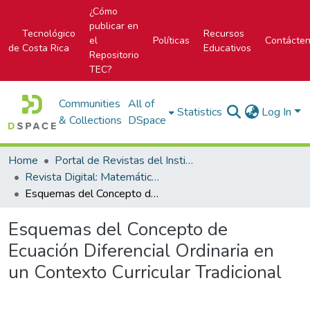
¿Cómo
publicar en
Tecnológico
Recursos
el
Políticas
Contácte
de Costa Rica
Educativos
Repositorio
TEC?
Communities
All of
Statistics
Log In
& Collections
DSpace
Home
Portal de Revistas del Instituto Tecnológico de Costa Rica
Revista Digital: Matemática, Educación e Internet
Esquemas del Concepto de Ecuación Diferencial Ordinaria en un Contexto Curricular Tradicional
Esquemas del Concepto de
Ecuación Diferencial Ordinaria en
un Contexto Curricular Tradicional