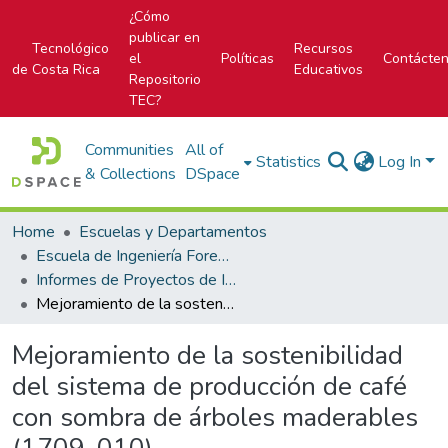
¿Cómo
publicar en
Tecnológico
Recursos
el
Políticas
Contácte
de Costa Rica
Educativos
Repositorio
TEC?
Communities
All of
Statistics
Log In
& Collections
DSpace
Home
Escuelas y Departamentos
Escuela de Ingeniería Forestal
Informes de Proyectos de Investigación
Mejoramiento de la sostenibilidad del sistema de producción de café con sombra de árboles maderables (1709-010)
Mejoramiento de la sostenibilidad
del sistema de producción de café
con sombra de árboles maderables