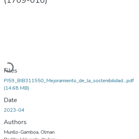
(1709-010)
Loading...
Files
PI59_BIB311550_Mejoramiento_de_la_sostenibilidad....pdf
(14.68 MB)
Date
2023-04
Authors
Murillo-Gamboa, Olman