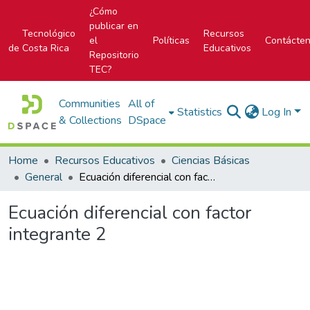
¿Cómo
publicar en
Tecnológico
Recursos
el
Políticas
Contácte
de Costa Rica
Educativos
Repositorio
TEC?
Communities
All of
Statistics
Log In
& Collections
DSpace
Home
Recursos Educativos
Ciencias Básicas
General
Ecuación diferencial con factor integrante 2
Ecuación diferencial con factor
integrante 2