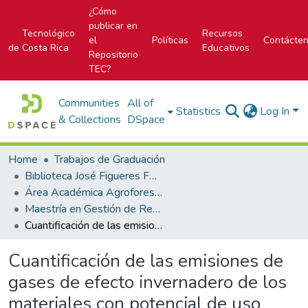
¿Cómo
publicar en
Tecnológico
Recursos
el
Políticas
Contácte
de Costa Rica
Educativos
Repositorio
TEC?
Communities
All of
Statistics
Log In
& Collections
DSpace
Home
Trabajos de Graduación
Biblioteca José Figueres Ferrer
Área Académica Agroforestal
Maestría en Gestión de Recursos Naturales y Tecnologías de Producción
Cuantificación de las emisiones de gases de efecto invernadero de los materiales con potencial de uso como biocombustible en la planta extractora de aceite de palma Compañía Industrial Aceitera Coto 54 S.A. bajo el estándar internacional ISCC 205 Versión 4.0
Cuantificación de las emisiones de
gases de efecto invernadero de los
materiales con potencial de uso