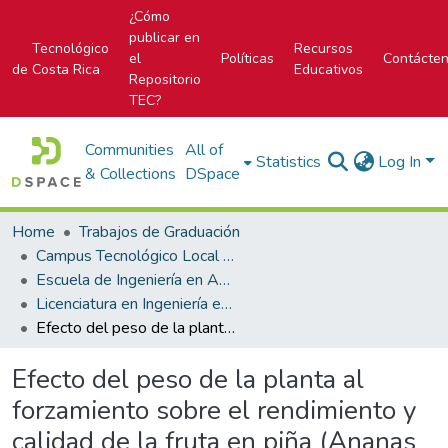
¿Cómo
publicar en
Tecnológico
Recursos
el
Políticas
Contácte
de Costa Rica
Educativos
Repositorio
TEC?
Communities
All of
Statistics
Log In
& Collections
DSpace
Home
Trabajos de Graduación
Campus Tecnológico Local San Carlos
Escuela de Ingeniería en Agronomía
Licenciatura en Ingeniería en Agronomía
Efecto del peso de la planta al forzamiento sobre el rendimiento y calidad de la fruta en piña (Ananas comosus) (I.) Merr híbrido MD-2
Efecto del peso de la planta al
forzamiento sobre el rendimiento y
calidad de la fruta en piña (Ananas