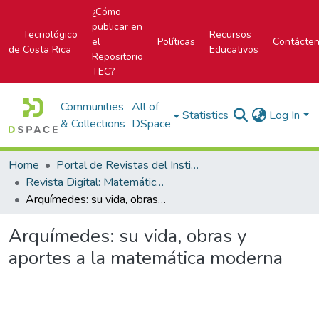
¿Cómo
publicar en
Tecnológico
Recursos
el
Políticas
Contácte
de Costa Rica
Educativos
Repositorio
TEC?
Communities
All of
Statistics
Log In
& Collections
DSpace
Home
Portal de Revistas del Instituto Tecnológico de Costa Rica
Revista Digital: Matemática, Educación e Internet
Arquímedes: su vida, obras y aportes a la matemática moderna
Arquímedes: su vida, obras y
aportes a la matemática moderna