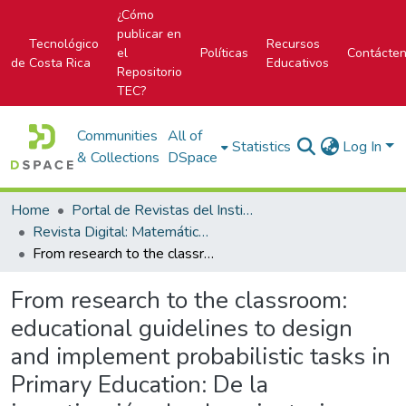
¿Cómo
publicar en
Tecnológico
Recursos
el
Políticas
Contácte
de Costa Rica
Educativos
Repositorio
TEC?
Communities
All of
Statistics
Log In
& Collections
DSpace
Home
Portal de Revistas del Instituto Tecnológico de Costa Rica
Revista Digital: Matemática, Educación e Internet
From research to the classroom: educational guidelines to design and implement probabilistic tasks in Primary Education: De la investigación al aula: orientaciones didácticas para diseñar e implementar tareas probabilísticas en Educación Primaria
From research to the classroom:
educational guidelines to design
and implement probabilistic tasks in
Primary Education: De la