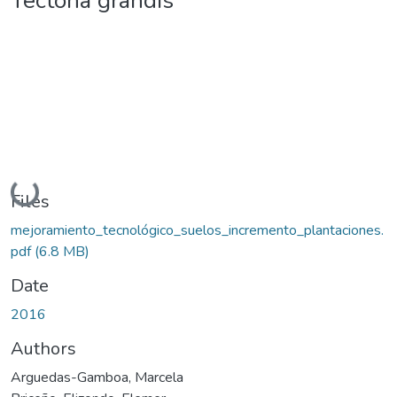
Tectona grandis
Loading...
Files
mejoramiento_tecnológico_suelos_incremento_plantaciones.
pdf
(6.8 MB)
Date
2016
Authors
Arguedas-Gamboa, Marcela