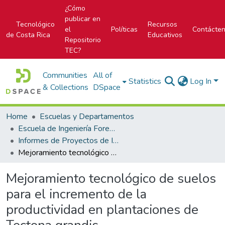
¿Cómo
publicar en
Tecnológico
Recursos
el
Políticas
Contácte
de Costa Rica
Educativos
Repositorio
TEC?
Communities
All of
Statistics
Log In
& Collections
DSpace
Home
Escuelas y Departamentos
Escuela de Ingeniería Forestal
Informes de Proyectos de Investigación
Mejoramiento tecnológico de suelos para el incremento de la productividad en plantaciones de Tectona grandis
Mejoramiento tecnológico de suelos
para el incremento de la
productividad en plantaciones de