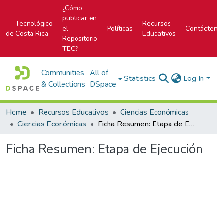
¿Cómo
publicar en
Tecnológico
Recursos
el
Políticas
Contácte
de Costa Rica
Educativos
Repositorio
TEC?
Communities
All of
Statistics
Log In
& Collections
DSpace
Home
Recursos Educativos
Ciencias Económicas
Ciencias Económicas
Ficha Resumen: Etapa de Ejecución
Ficha Resumen: Etapa de Ejecución