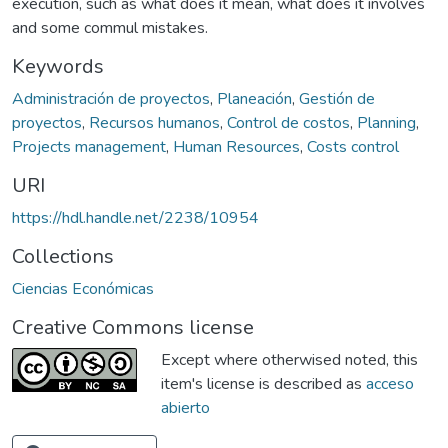
execution, such as what does it mean, what does it involves
and some commul mistakes.
Keywords
Administración de proyectos
,
Planeación
,
Gestión de
proyectos
,
Recursos humanos
,
Control de costos
,
Planning
,
Projects management
,
Human Resources
,
Costs control
URI
https://hdl.handle.net/2238/10954
Collections
Ciencias Económicas
Creative Commons license
Except where otherwised noted, this
item's license is described as
acceso
abierto