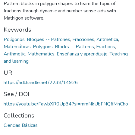
Pattern blocks in polygon shapes to learn the topic of
fractions through dynamic and number sense aids with
Mathigon software.
Keywords
Polígonos
,
Bloques -- Patrones
,
Fracciones
,
Aritmética
,
Matemáticas
,
Polygons
,
Blocks -- Patterns
,
Fractions
,
Arithmetic
,
Mathematics
,
Enseñanza y aprendizaje
,
Teaching
and learning
URI
https://hdl.handle.net/2238/14926
See / DOI
https://youtu.be/FawbXR0Up34?si=mmNkUbFNQfiMnCho
Collections
Ciencias Básicas