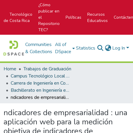
¿Cómo
publicar en
Tecnológico
Recursos
el
Políticas
Contácte
de Costa Rica
Educativos
Repositorio
TEC?
Communities
All of
Statistics
Log In
& Collections
DSpace
Home
Trabajos de Graduación
Campus Tecnológico Local San Carlos
Carrera de Ingeniería en Computación
Bachillerato en Ingeniería en Computación
ndicadores de empresarialidad : una aplicación web para la medición objetiva de indicadores de desarrollo de la Región Brunca de Costa Rica 2013
ndicadores de empresarialidad : una
aplicación web para la medición
objetiva de indicadores de