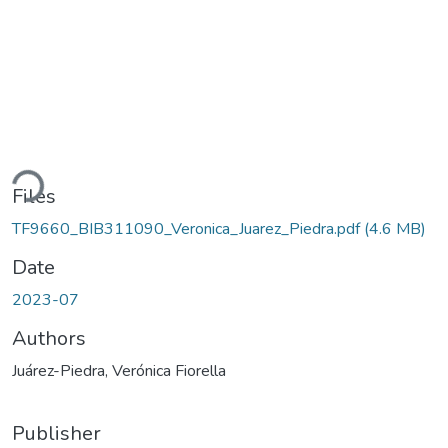
oading...
Files
TF9660_BIB311090_Veronica_Juarez_Piedra.pdf
(4.6 MB)
Date
2023-07
Authors
Juárez-Piedra, Verónica Fiorella
Publisher