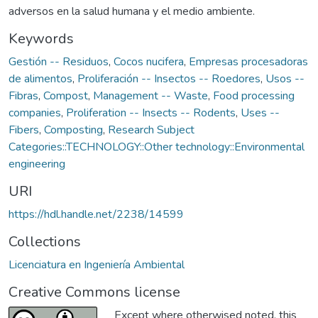
adversos en la salud humana y el medio ambiente.
Keywords
Gestión -- Residuos
,
Cocos nucifera
,
Empresas procesadoras
de alimentos
,
Proliferación -- Insectos -- Roedores
,
Usos --
Fibras
,
Compost
,
Management -- Waste
,
Food processing
companies
,
Proliferation -- Insects -- Rodents
,
Uses --
Fibers
,
Composting
,
Research Subject
Categories::TECHNOLOGY::Other technology::Environmental
engineering
URI
https://hdl.handle.net/2238/14599
Collections
Licenciatura en Ingeniería Ambiental
Creative Commons license
Except where otherwised noted, this