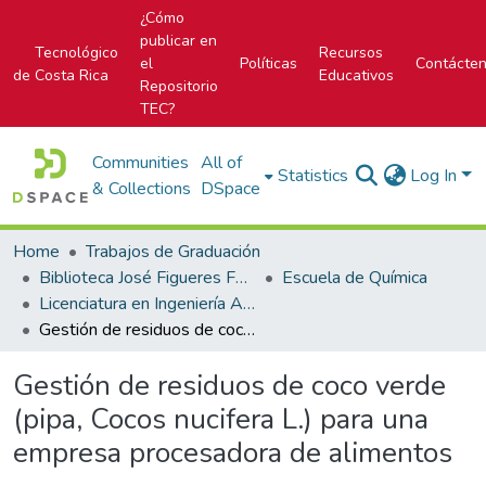
¿Cómo
publicar en
Tecnológico
Recursos
el
Políticas
Contácte
de Costa Rica
Educativos
Repositorio
TEC?
Communities
All of
Statistics
Log In
& Collections
DSpace
Home
Trabajos de Graduación
Biblioteca José Figueres Ferrer
Escuela de Química
Licenciatura en Ingeniería Ambiental
Gestión de residuos de coco verde (pipa, Cocos nucifera L.) para una empresa procesadora de alimentos
Gestión de residuos de coco verde
(pipa, Cocos nucifera L.) para una
empresa procesadora de alimentos