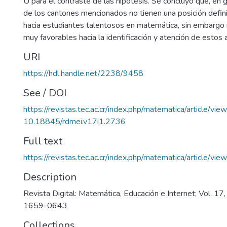
U para el contraste de las hipótesis. Se concluyó que, en 
de los cantones mencionados no tienen una posición defini
hacia estudiantes talentosos en matemática, sin embargo
muy favorables hacia la identificación y atención de estos
URI
https://hdl.handle.net/2238/9458
See / DOI
https://revistas.tec.ac.cr/index.php/matematica/article/vi
10.18845/rdmei.v17i1.2736
Full text
https://revistas.tec.ac.cr/index.php/matematica/article/v
Description
Revista Digital: Matemática, Educación e Internet; Vol. 1
1659-0643
Collections