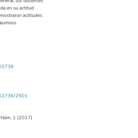
general, los docentes
da en su actitud
 mostraron actitudes
 alumnos.
ew/2736
iew/2736/2501
7, Núm. 1 (2017)