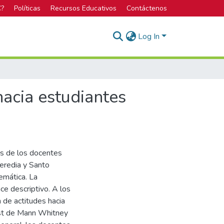
C?
Políticas
Recursos Educativos
Contáctenos
Log In
acia estudiantes
es de los docentes
eredia y Santo
emática. La
nce descriptivo. A los
 de actitudes hacia
est de Mann Whitney