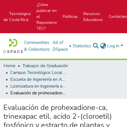
¿Cómo
publicar en
Tecnológico
Recursos
el
Políticas
Contácte
de Costa Rica
Educativos
Repositorio
TEC?
Communities
All of
Statistics
Log In
& Collections
DSpace
Home
Trabajos de Graduación
Campus Tecnológico Local San Carlos
Escuela de Ingeniería en Agronomía
Licenciatura en Ingeniería en Agronomía
Evaluación de prohexadione-ca, trinexapac etil, acido 2-(cloroetil) fosfónico y estracto de plantas y mezclas de bacterias sobre la biomasa y rendimiento del arroz (Oryza sativa) variedad Cer-09
Evaluación de prohexadione-ca,
trinexapac etil, acido 2-(cloroetil)
fosfónico y estracto de plantas y