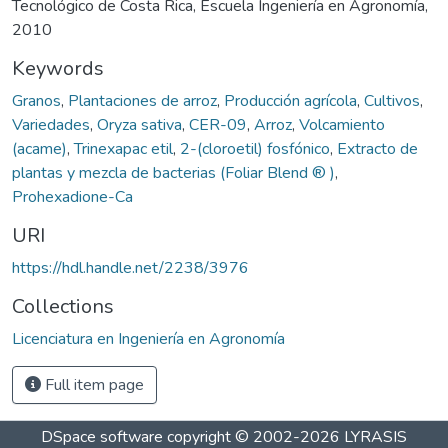
Tecnológico de Costa Rica, Escuela Ingeniería en Agronomía,
2010
Keywords
Granos
,
Plantaciones de arroz
,
Producción agrícola
,
Cultivos
,
Variedades
,
Oryza sativa
,
CER-09
,
Arroz
,
Volcamiento
(acame)
,
Trinexapac etil
,
2-(cloroetil) fosfónico
,
Extracto de
plantas y mezcla de bacterias (Foliar Blend ® )
,
Prohexadione-Ca
URI
https://hdl.handle.net/2238/3976
Collections
Licenciatura en Ingeniería en Agronomía
Full item page
DSpace software
copyright © 2002-2026
LYRASIS