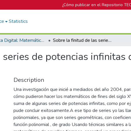
¿Cómo publicar en el Repositorio TE
ce
Statistics
Revista Digital: Matemática, Educación e Internet
Sobre la finitud de las series de potencias infinitas de tipo geométrico-polinomiales
s series de potencias infinitas
Description
Una investigación que inicié a mediados del año 2004, par
cómo pudieron hacer los matemáticos de fines del siglo XVI
suma de algunas series de potencias infinitas, como por eje
pude concluir exitosamente.A ese tipo de series yo las l
polinomiales, ya que son series geométricas, con coeficie
función polinomial , de grado Usando técnicas similares a 