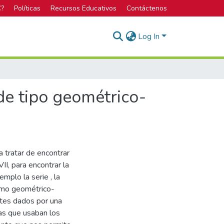
C?
Políticas
Recursos Educativos
Contáctenos
Log In
 de tipo geométrico-
a tratar de encontrar
I, para encontrar la
mplo la serie , la
lamo geométrico-
ntes dados por una
las que usaban los