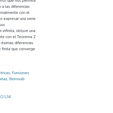
ento que nos permite
 a las diferencias
ormalmente con el
o expresar una serie
 sus
e infinita, obtuve una
ente con el Teorema 2
-ésimas diferencias
ie finita que converge
tricas
,
Funciones
nitas
,
Bernoulli
ew/2136