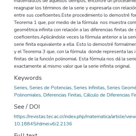
matemáticos de aquellos tiempos, encontré un procedimi
reagrupar los términos de la serie y expresarla con relación
entre sus coeficientes.Este procedimiento lo demostré f
Teorema 1 que, por medio de la fórmula nos muestra com
geométrica infinita con relación a las diferencias finitas de
coeficientes.Aplicándole veces la fórmula anterior a la seri
serie finita equivalente a ella. Esto lo demostré formalm
y el Teorema 3 que, con la fórmula donde representa las i
finitas de la función polinomial. Esta fórmula nos dá la ser
exactamente al mismo valor que la serie infinita original.
Keywords
Series
,
Series de Potencias
,
Series Infinitas
,
Series Geomé
Polinomiales
,
Diferencias Finitas
,
Cálculo de Diferencias Fi
See / DOI
https://revistas.tec.ac.cr/index.php/matematica/article/vi
10.18845/rdmei.v6i2.2136
Full text